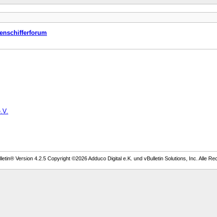
enschifferforum
.V.
etin® Version 4.2.5 Copyright ©2026 Adduco Digital e.K. und vBulletin Solutions, Inc. Alle Re