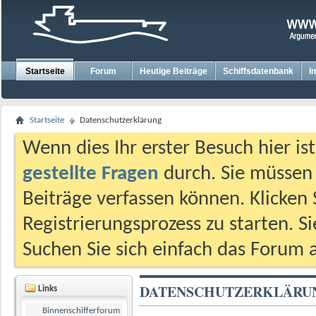
Startseite
Forum
Heutige Beiträge
Schiffsdatenbank
I
Startseite
Datenschutzerklärung
Wenn dies Ihr erster Besuch hier ist,
gestellte Fragen
durch. Sie müssen
Beiträge verfassen können. Klicken 
Registrierungsprozess zu starten. S
Suchen Sie sich einfach das Forum a
DATENSCHUTZERKLÄRU
Links
Binnenschifferforum