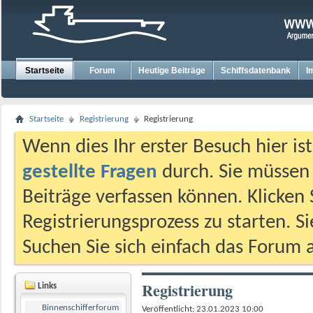
Startseite
Forum
Heutige Beiträge
Schiffsdatenbank
I
Startseite
Registrierung
Registrierung
Wenn dies Ihr erster Besuch hier ist,
gestellte Fragen
durch. Sie müssen
Beiträge verfassen können. Klicken 
Registrierungsprozess zu starten. S
Suchen Sie sich einfach das Forum a
Registrierung
Links
Binnenschifferforum
Veröffentlicht: 23.01.2023 10:00