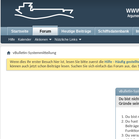
Startseite
Forum
Heutige Beiträge
Schiffsdatenbank
I
Hilfe
Kalender
Aktionen
Nützliche Links
vBulletin-Systemmitteilung
Wenn dies Ihr erster Besuch hier ist, lesen Sie bitte zuerst die
Hilfe - Häufig gestell
können auch jetzt schon Beiträge lesen. Suchen Sie sich einfach das Forum aus, das 
vBulletin-Sy
Du bist nic
Gründe sein
Du bist 
Du hast 
Beiträge
Funktion
Du versu