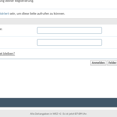
ung deiner Registrierung.
istriert
sein, um diese Seite aufrufen zu können.
e:
t bleiben?
Alle Zeitangaben in WEZ +2. Es ist jetzt
07:09
Uhr.