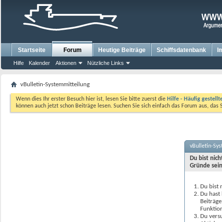
Startseite
Forum
Heutige Beiträge
Schiffsdatenbank
I
Hilfe
Kalender
Aktionen
Nützliche Links
vBulletin-Systemmitteilung
Wenn dies Ihr erster Besuch hier ist, lesen Sie bitte zuerst die
Hilfe - Häufig gestell
können auch jetzt schon Beiträge lesen. Suchen Sie sich einfach das Forum aus, das 
vBulletin-Sy
Du bist nic
Gründe sein
Du bist 
Du hast 
Beiträge
Funktion
Du versu