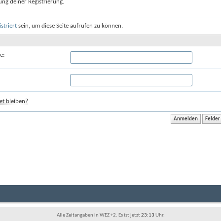
ung deiner Registrierung.
istriert
sein, um diese Seite aufrufen zu können.
e:
t bleiben?
Alle Zeitangaben in WEZ +2. Es ist jetzt
23:13
Uhr.