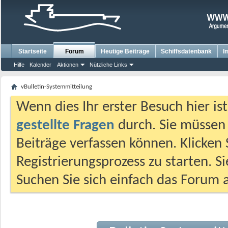
Startseite
Forum
Heutige Beiträge
Schiffsdatenbank
I
Hilfe
Kalender
Aktionen
Nützliche Links
vBulletin-Systemmitteilung
Wenn dies Ihr erster Besuch hier ist,
gestellte Fragen
durch. Sie müssen
Beiträge verfassen können. Klicken 
Registrierungsprozess zu starten. S
Suchen Sie sich einfach das Forum a