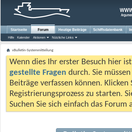
Startseite
Forum
Heutige Beiträge
Schiffsdatenbank
I
Hilfe
Kalender
Aktionen
Nützliche Links
vBulletin-Systemmitteilung
Wenn dies Ihr erster Besuch hier ist,
gestellte Fragen
durch. Sie müssen
Beiträge verfassen können. Klicken 
Registrierungsprozess zu starten. S
Suchen Sie sich einfach das Forum a