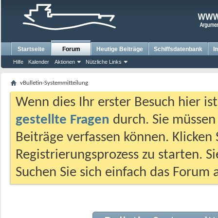
Startseite
Forum
Heutige Beiträge
Schiffsdatenbank
I
Hilfe
Kalender
Aktionen
Nützliche Links
vBulletin-Systemmitteilung
Wenn dies Ihr erster Besuch hier ist,
gestellte Fragen
durch. Sie müssen
Beiträge verfassen können. Klicken 
Registrierungsprozess zu starten. S
Suchen Sie sich einfach das Forum a