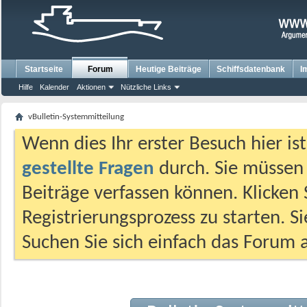
Startseite
Forum
Heutige Beiträge
Schiffsdatenbank
I
Hilfe
Kalender
Aktionen
Nützliche Links
vBulletin-Systemmitteilung
Wenn dies Ihr erster Besuch hier ist,
gestellte Fragen
durch. Sie müssen
Beiträge verfassen können. Klicken 
Registrierungsprozess zu starten. S
Suchen Sie sich einfach das Forum a