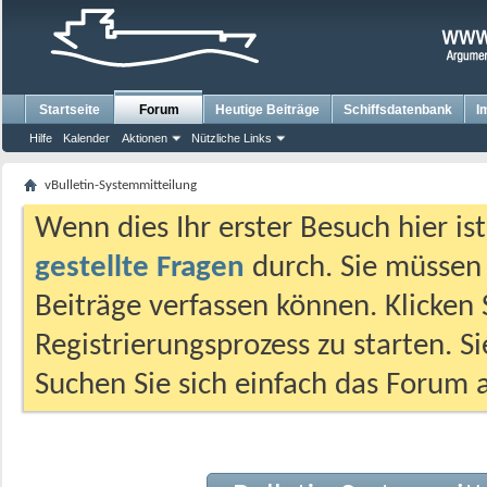
Startseite
Forum
Heutige Beiträge
Schiffsdatenbank
I
Hilfe
Kalender
Aktionen
Nützliche Links
vBulletin-Systemmitteilung
Wenn dies Ihr erster Besuch hier ist,
gestellte Fragen
durch. Sie müssen
Beiträge verfassen können. Klicken 
Registrierungsprozess zu starten. S
Suchen Sie sich einfach das Forum a