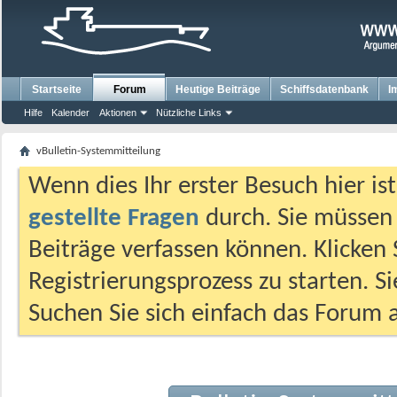
Startseite
Forum
Heutige Beiträge
Schiffsdatenbank
I
Hilfe
Kalender
Aktionen
Nützliche Links
vBulletin-Systemmitteilung
Wenn dies Ihr erster Besuch hier ist,
gestellte Fragen
durch. Sie müssen
Beiträge verfassen können. Klicken 
Registrierungsprozess zu starten. S
Suchen Sie sich einfach das Forum a