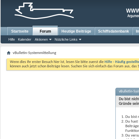
Startseite
Forum
Heutige Beiträge
Schiffsdatenbank
I
Hilfe
Kalender
Aktionen
Nützliche Links
vBulletin-Systemmitteilung
Wenn dies Ihr erster Besuch hier ist, lesen Sie bitte zuerst die
Hilfe - Häufig gestell
können auch jetzt schon Beiträge lesen. Suchen Sie sich einfach das Forum aus, das 
vBulletin-Sy
Du bist nic
Gründe sein
Du bist 
Du hast 
Beiträge
Funktion
Du versu