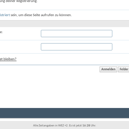
ung deiner Registrierung.
istriert
sein, um diese Seite aufrufen zu können.
e:
t bleiben?
Alle Zeitangaben in WEZ +2. Es ist jetzt
16:28
Uhr.