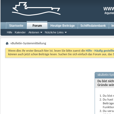
Startseite
Forum
Heutige Beiträge
Schiffsdatenbank
I
Hilfe
Kalender
Aktionen
Nützliche Links
vBulletin-Systemmitteilung
Wenn dies Ihr erster Besuch hier ist, lesen Sie bitte zuerst die
Hilfe - Häufig gestell
können auch jetzt schon Beiträge lesen. Suchen Sie sich einfach das Forum aus, das 
vBulletin-Sy
Du bist nic
Gründe sein
Du bist 
Du hast 
Beiträge
Funktion
Du versu