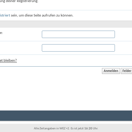
ung deiner Registrierung.
istriert
sein, um diese Seite aufrufen zu können.
e:
t bleiben?
Alle Zeitangaben in WEZ +2. Es ist jetzt
16:20
Uhr.