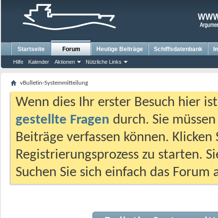
Startseite
Forum
Heutige Beiträge
Schiffsdatenbank
I
Hilfe
Kalender
Aktionen
Nützliche Links
vBulletin-Systemmitteilung
Wenn dies Ihr erster Besuch hier ist,
gestellte Fragen
durch. Sie müssen
Beiträge verfassen können. Klicken 
Registrierungsprozess zu starten. S
Suchen Sie sich einfach das Forum a