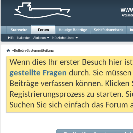
Startseite
Forum
Heutige Beiträge
Schiffsdatenbank
I
Hilfe
Kalender
Aktionen
Nützliche Links
vBulletin-Systemmitteilung
Wenn dies Ihr erster Besuch hier ist,
gestellte Fragen
durch. Sie müssen
Beiträge verfassen können. Klicken 
Registrierungsprozess zu starten. S
Suchen Sie sich einfach das Forum a