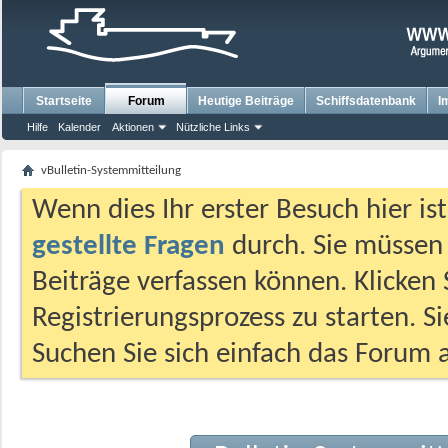
Startseite
Forum
Heutige Beiträge
Schiffsdatenbank
I
Hilfe
Kalender
Aktionen
Nützliche Links
vBulletin-Systemmitteilung
Wenn dies Ihr erster Besuch hier ist,
gestellte Fragen
durch. Sie müssen
Beiträge verfassen können. Klicken 
Registrierungsprozess zu starten. S
Suchen Sie sich einfach das Forum a