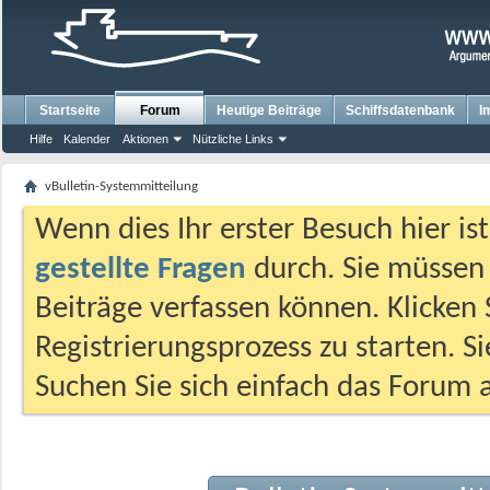
Startseite
Forum
Heutige Beiträge
Schiffsdatenbank
I
Hilfe
Kalender
Aktionen
Nützliche Links
vBulletin-Systemmitteilung
Wenn dies Ihr erster Besuch hier ist,
gestellte Fragen
durch. Sie müssen
Beiträge verfassen können. Klicken 
Registrierungsprozess zu starten. S
Suchen Sie sich einfach das Forum a