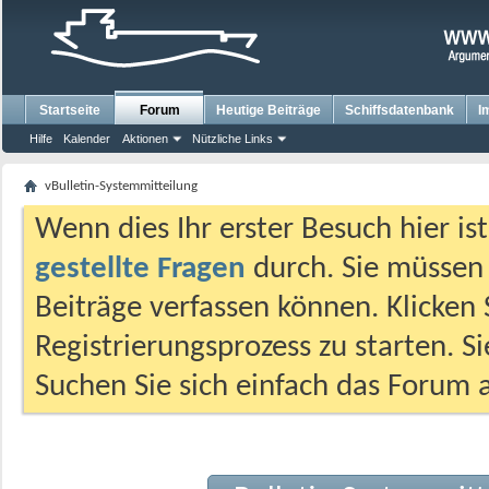
Startseite
Forum
Heutige Beiträge
Schiffsdatenbank
I
Hilfe
Kalender
Aktionen
Nützliche Links
vBulletin-Systemmitteilung
Wenn dies Ihr erster Besuch hier ist,
gestellte Fragen
durch. Sie müssen
Beiträge verfassen können. Klicken 
Registrierungsprozess zu starten. S
Suchen Sie sich einfach das Forum a