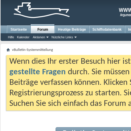
Startseite
Forum
Heutige Beiträge
Schiffsdatenbank
I
Hilfe
Kalender
Aktionen
Nützliche Links
vBulletin-Systemmitteilung
Wenn dies Ihr erster Besuch hier ist,
gestellte Fragen
durch. Sie müssen
Beiträge verfassen können. Klicken 
Registrierungsprozess zu starten. S
Suchen Sie sich einfach das Forum a